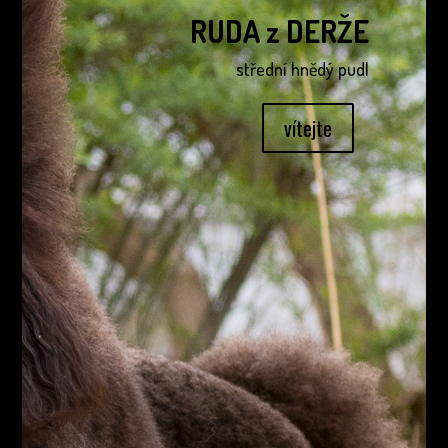
RUDA z DERŽE
střední hnědý pudl
vítejte