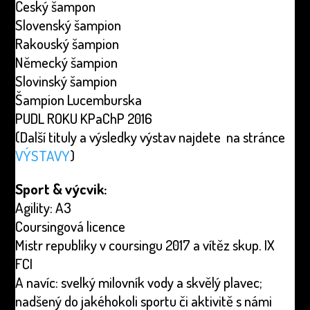
Český šampon
Slovenský šampion
Rakouský šampion
Německý šampion
Slovinský šampion
Šampion Lucemburska
PUDL ROKU KPaChP 2016
(Další tituly a výsledky výstav najdete na stránce
VÝSTAVY
)
Sport & výcvik:
Agility: A3
Coursingová licence
Mistr republiky v coursingu 2017 a vítěz skup. IX
FCI
A navíc: svelký milovník vody a skvělý plavec;
nadšený do jakéhokoli sportu či aktivitě s námi