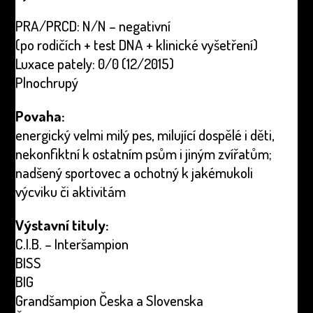
PRA/PRCD: N/N – negativní
(po rodičích + test DNA + klinické vyšetření)
Luxace pately: 0/0 (12/2015)
Plnochrupý
Povaha:
energický velmi milý pes, milující dospělé i děti,
nekonfiktní k ostatním psům i jiným zvířatům;
nadšený sportovec a ochotný k jakémukoli
výcviku či aktivitám
Výstavní tituly:
C.I.B. – Interšampion
BISS
BIG
Grandšampion Česka a Slovenska