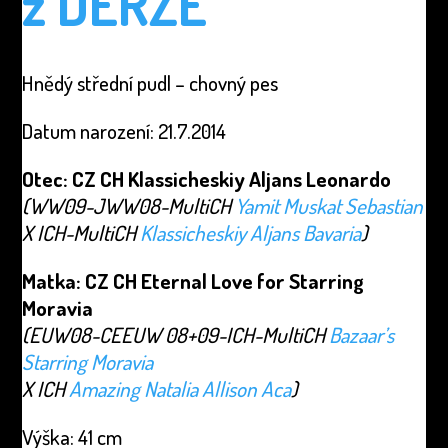
z DERŽE
Hnědý střední pudl – chovný pes
Datum narození: 21.7.2014
Otec: CZ CH Klassicheskiy Aljans Leonardo
(WW09-JWW08-MultiCH
Yamit Muskat Sebastian
X ICH-MultiCH
Klassicheskiy Aljans Bavaria
)
Matka: CZ CH Eternal Love for Starring
Moravia
(EUW08-CEEUW 08+09-ICH-MultiCH
Bazaar’s
Starring Moravia
X ICH
Amazing Natalia Allison Aca
)
Výška: 41 cm